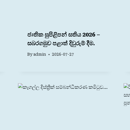
ජාතික සුපිළිපන් සතිය 2026 –
සබරගමුව පළාත් දිවුරුම් දීම.
By
admin
2026-07-27