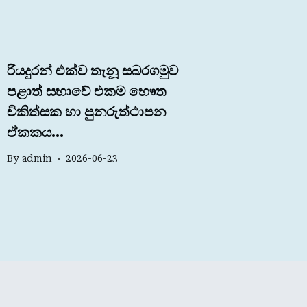
රියදුරන් එක්ව තැනූ සබරගමුව
පළාත් සභාවේ එකම භෞත
චිකිත්සක හා පුනරුත්ථාපන
ඒකකය…
By
admin
2026-06-23