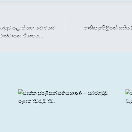
බරගමුව පළාත් සභාවේ එකම
ජාතික සුපිළිපන් සති
ුනරුත්ථාපන ඒකකය…