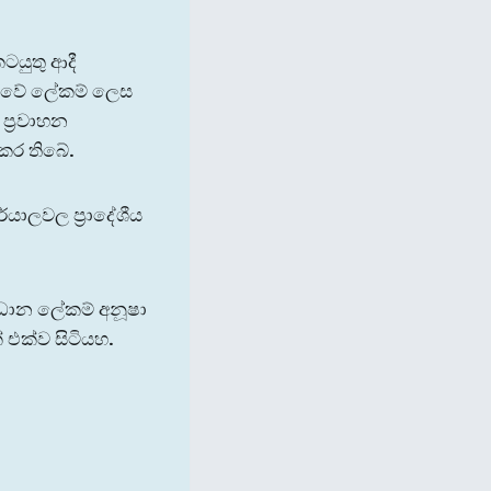
ටයුතු ආදී
භාවේ ලේකම් ලෙස
ප්‍රවාහන
කර තිබේ.
යාලවල ප්‍රාදේශීය
රධාන ලේකම් අනූෂා
් එක්ව සිටියහ.