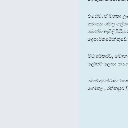
එසේම, ඒ මහතා ඌව ප
අමාත්‍යාංශවල ලේක
මෙන්ම ඇඹිලිපිටිය 
දෙපාර්තමේන්තුවේ
මීට අමතරව, මොනරා
ලේකම් ලෙසද ජයස
මෙම අවස්ථාවට සබර
ගෝකුල, රත්නපුර දිස