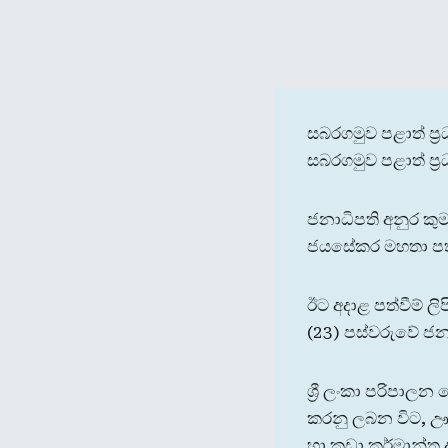
සබරගමුව පළාත් ප්‍
සබරගමුව පළාත් ප්‍
ජනාධිපති අනුර කුම
ජයසේකර මහතා පත
ඊට අදාළ පත්වීම් ල
(23) පස්වරුවේ ජන
ශ්‍රී ලංකා පරිපාල
කරනු ලබන විට, ඌව
හා කුඩා කර්මාන්ත 