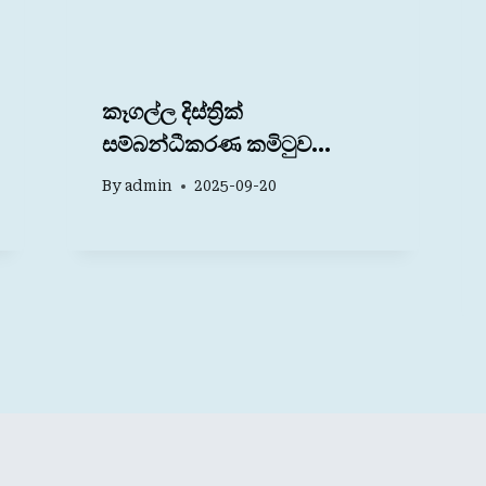
කෑගල්ල දිස්ත්‍රික්
සම්බන්ධීකරණ කමිටුව…
By
admin
2025-09-20