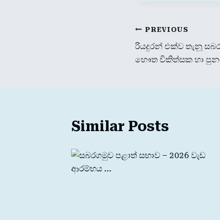
Post
PREVIOUS
රියදුරන් එක්ව තැනූ ස
navigation
භෞත චිකිත්සක හා ප
Similar Posts