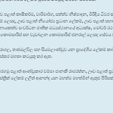
ළාත් කෘෂිකර්ම, වාරිමාර්ග, සත්ත්ව නිෂ්පාදන, මිරිදිය ධීවර ක
ම් ලෙසද, ඌව පළාත් නියෝජ්‍ය ප්‍රධාන ලේකම්, ඌව පළාත් ස
නායකත්ව සංවර්ධන ජාතික මධ්‍යස්ථානයේ අධ්‍යක්ෂ, මෝටර් රථ 
 කොමසාරිස් සහ වැඩබලන කොමසාරිස් ජනරාල් ලෙසද සේවය 
ගල, තණමල්විල සහ සියඹලාණ්ඩුව යන ප්‍රාදේශීය ලේකම් කාර්
ේකර මහතා කටයුතු කර ඇත.
ගමු පළාත් ආණ්ඩුකාර චම්පා ජානකී රාජරත්න, ඌව පළාත් ප්‍
්ත්‍රික් ලේකම් ලලිත් ආනන්ද යන මහත්ම මහත්මීන් ඇතුළු පිරිසක