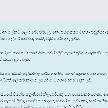
රධාන ලේකම් ලෙස ජේ. එම්. යූ. කේ. ජයසේකර මහතා පසුගියදා (2
රධාන ලේකම් කාර්යාලයේදී, වැඩ භාරගනු ලැබීය.
ාර දිසානායක මහතා විසින් සබරගමුව පළාත් ප්‍රධාන ලේකම් ලෙස
් කරනු ලැබ ඇත.
ිපිය ජනාධිපති ලේකම් ආචාර්ය නන්දික සනත් කුමානායක මහතා ව
ාධිපති ලේකම් කාර්යාලයේදී ඒ මහතාට භාර දෙන ලදී.
න සේවයේ විශේෂ ශ්‍රේණියේ නිලධාරියකු වන ජයසේකර මහතා, මෙම
 පළාත් ක්‍රීඩා, යෞවන කටයුතු, සංචාරක, ප්‍රවාහන, සංස්කෘත
අමාත්‍යාංශයේ ලේකම් ධුරයේ කටයුතු කරමින් සිටියේය.