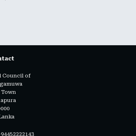
ntact
l Council of
agamuwa
 Town
napura
0000
 Lanka
 +94452222143