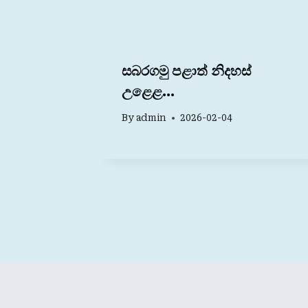
සබරගමු පළාත් නිදහස්
උළෙළ…
By
admin
2026-02-04