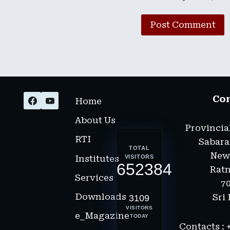
NEW
Co
Home
TITLE
About Us
Provincia
RTI
Sabar
TOTAL
New
Institutes
VISITORS
652384
Rat
Services
7
Downloads
Sri
3109
VISITORS
e_Magazine
TODAY
Contacts :