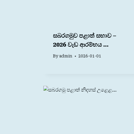
සබරගමුව පළාත් සභාව –
2026 වැඩ ආරම්භය …
By
admin
2026-01-01