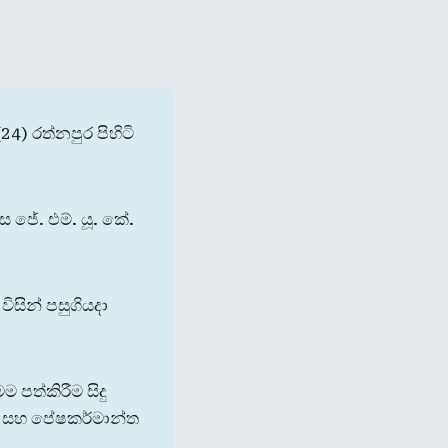
4) රත්නපුර පිහිටි
 ජේ. එම්. යූ. කේ.
ිසින් පසුගියදා
 පත්කිරීම සිදු
ික සහ පේෂකර්මාන්ත