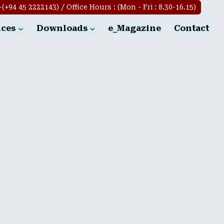
+94 45 2222143) / Office Hours : (Mon - Fri : 8.30-16.15)
ices
Downloads
e_Magazine
Contact