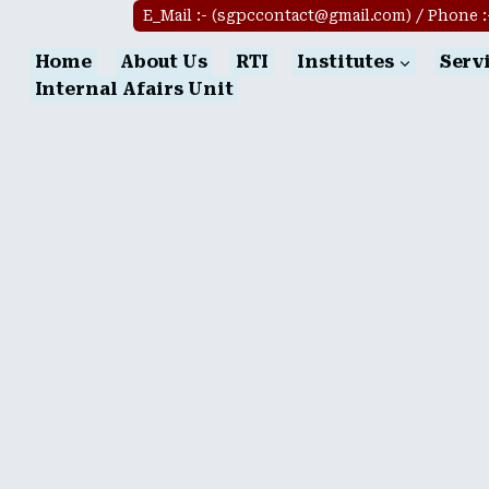
E_Mail :- (sgpccontact@gmail.com) / Phone :-(
Home
About Us
RTI
Institutes
Serv
Internal Afairs Unit