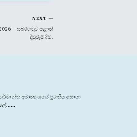
NEXT
ය 2026 – සබරගමුව පළාත්
දිවුරුම් දීම.