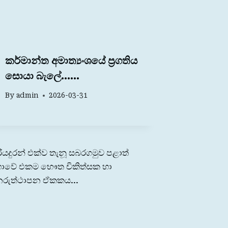
කර්මාන්ත අමාත්‍යංශයේ ප්‍රගතිය
සොයා බැලේ……
By
admin
2026-03-31